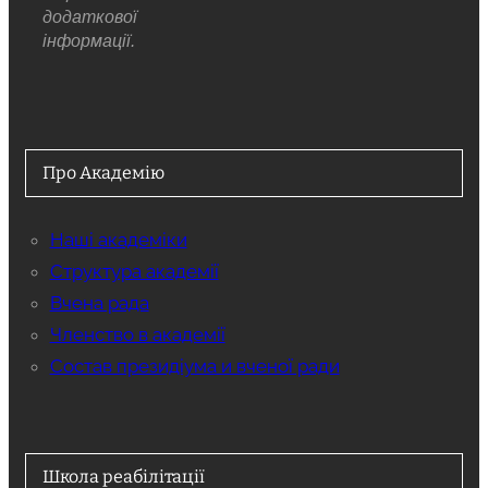
додаткової
інформації.
Про Академію
Наші академіки
Структура академії
Вчена рада
Членство в академії
Состав президіума и вченої ради
Школа реабілітації