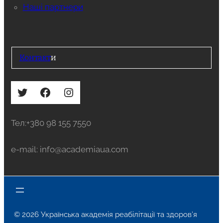
Наші партнери
Контакт
и
Twitter
Facebook
Instagram
Тел:+380 98 155 7550
e-mail: info@academiaua.com
© 2026 Українська академія реабілітації та здоров’я