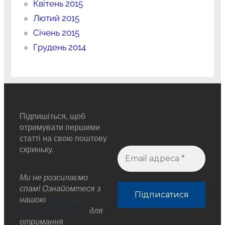
Квітень 2015
Лютий 2015
Січень 2015
Грудень 2014
Підпишіться, щоб
отримувати першими
статті на свою поштову
скриньку.
Ми не розсилаємо
спам! Ознайомтеся з
нашою
політикою
конфіденційності
для
отримання