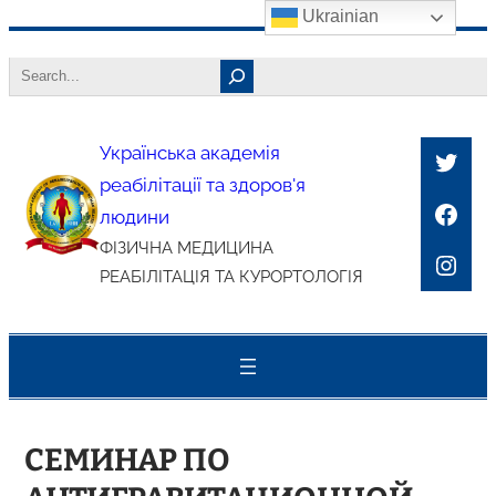
Ukrainian
Перейти
Search
до
вмісту
Українська академія
Twitt
реабілітації та здоров'я
Face
людини
ФІЗИЧНА МЕДИЦИНА
Inst
РЕАБІЛІТАЦІЯ ТА КУРОРТОЛОГІЯ
СЕМИНАР ПО