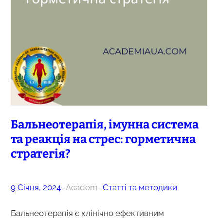
Бальнеотерапія, імунна система
та реакція на стрес: горметична
стратегія?
9 Січня, 2024
–
Academ
–
Статті та методики
Бальнеотерапія є клінічно ефективним