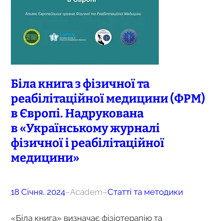
Біла книга з фізичної та
реабілітаційної медицини (ФРМ)
в Європі. Надрукована
в «Українському журналі
фізичної і реабілітаційної
медицини»
18 Січня, 2024
–
Academ
–
Статті та методики
«Біла книга» визначає фізіотерапію та