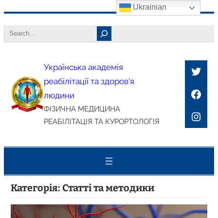
Ukrainian
Перейти
Search
до
вмісту
Українська академія
Twitt
реабілітації та здоров'я
Face
людини
ФІЗИЧНА МЕДИЦИНА
Inst
РЕАБІЛІТАЦІЯ ТА КУРОРТОЛОГІЯ
Категорія:
Статті та методики