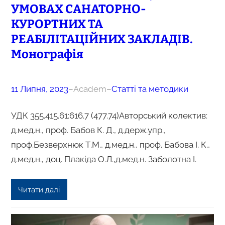
УМОВАХ САНАТОРНО-
КУРОРТНИХ ТА
РЕАБІЛІТАЦІЙНИХ ЗАКЛАДІВ.
Монографія
11 Липня, 2023
–
Academ
–
Статті та методики
УДК 355.415.61:616.7 (477.74)Авторський колектив:
д.мед.н., проф. Бабов К. Д., д.держ.упр.,
проф.Безверхнюк Т.М., д.мед.н., проф. Бабова І. К.,
д.мед.н., доц. Плакіда О.Л.,д.мед.н. Заболотна І.
Читати далі