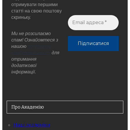
отримувати першими
статті на свою поштову
скриньку.
Ми не розсилаємо
спам! Ознайомтеся з
нашою
політикою
конфіденційності
для
отримання
додаткової
інформації.
Про Академію
Наші академіки