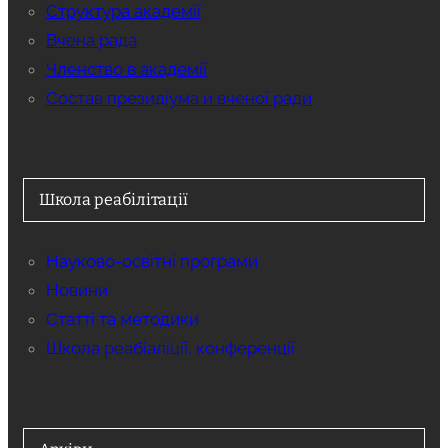
Структура академії
Вчена рада
Членство в академії
Состав президіума и вченої ради
Школа реабілітації
Науково-освітні програми
Новини
Статті та методики
Школа реабіаліції, конференції