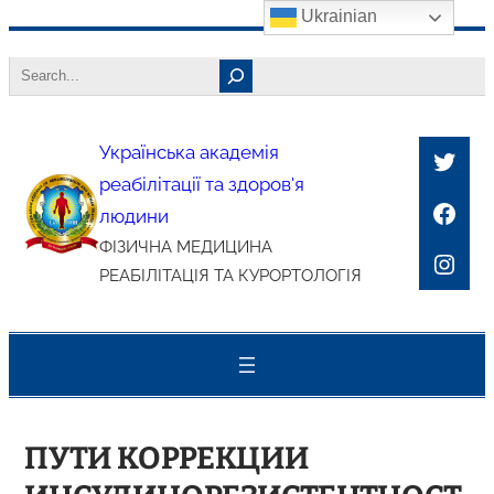
Ukrainian
Перейти
Search
до
вмісту
Українська академія
Twitt
реабілітації та здоров'я
Face
людини
ФІЗИЧНА МЕДИЦИНА
Inst
РЕАБІЛІТАЦІЯ ТА КУРОРТОЛОГІЯ
ПУТИ КОРРЕКЦИИ