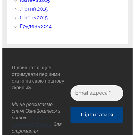
Лютий 2015
Січень 2015
Грудень 2014
Підпишіться, щоб
отримувати першими
статті на свою поштову
скриньку.
Ми не розсилаємо
спам! Ознайомтеся з
нашою
політикою
конфіденційності
для
отримання