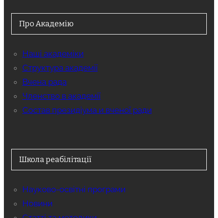
Про Академію
Наші академіки
Структура академії
Вчена рада
Членство в академії
Состав президіума и вченої ради
Школа реабілітації
Науково-освітні програми
Новини
Статті та методики