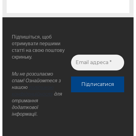
Підпишіться, щоб
отримувати першими
статті на свою поштову
скриньку.
Ми не розсилаємо
спам! Ознайомтеся з
нашою
політикою
конфіденційності
для
отримання
додаткової
інформації.