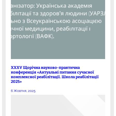
XXXV Щорічна науково-практична
конференція «Актуальні питання сучасної
комплексної реабілітації. Школа реабілітації
2025»
6 Жовтня, 2025