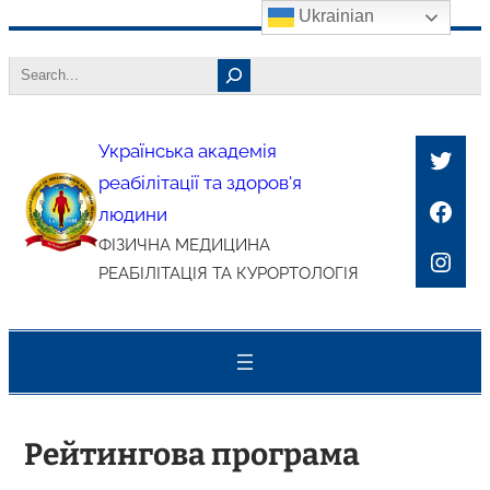
Ukrainian
Перейти
Search
до
вмісту
Українська академія
Twitt
реабілітації та здоров'я
Face
людини
ФІЗИЧНА МЕДИЦИНА
Inst
РЕАБІЛІТАЦІЯ ТА КУРОРТОЛОГІЯ
Рейтингова програма