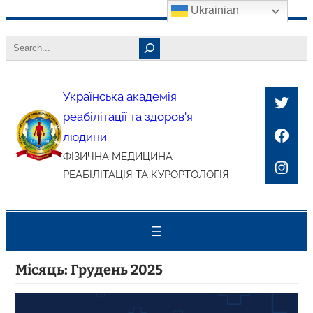
Ukrainian
Перейти
Search
до
вмісту
Українська академія
Twitt
реабілітації та здоров'я
Face
людини
ФІЗИЧНА МЕДИЦИНА
Inst
РЕАБІЛІТАЦІЯ ТА КУРОРТОЛОГІЯ
Місяць:
Грудень 2025