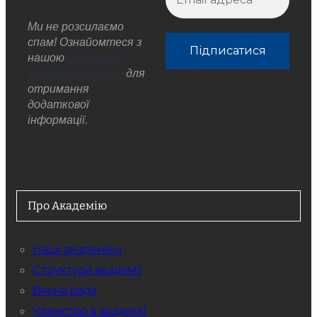
Ми не розсилаємо
спам! Ознайомтеся з
нашою
політикою
конфіденційності
для
отримання
додаткової
інформації.
Про Академію
Наші академіки
Структура академії
Вчена рада
Членство в академії