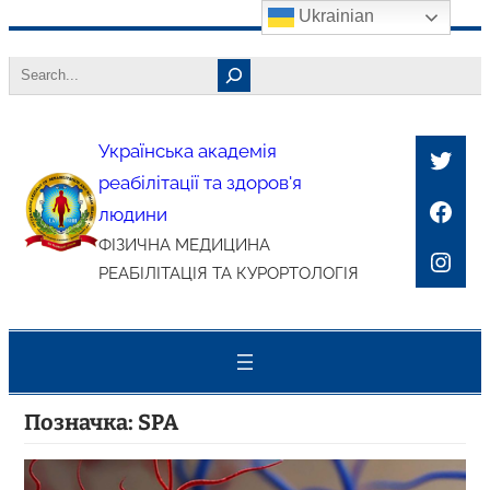
Ukrainian
Перейти
Search
до
вмісту
Українська академія
Twitt
реабілітації та здоров'я
Face
людини
ФІЗИЧНА МЕДИЦИНА
Inst
РЕАБІЛІТАЦІЯ ТА КУРОРТОЛОГІЯ
Позначка:
SPA