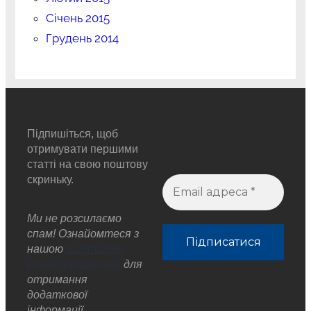
Січень 2015
Грудень 2014
Підпишіться, щоб
отримувати першими
статті на свою поштову
скриньку.
Ми не розсилаємо
спам! Ознайомтеся з
нашою
політикою
конфіденційності
для
отримання
додаткової
інформації.