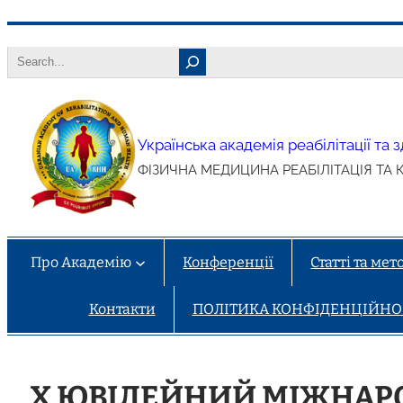
Перейти
Search
до
вмісту
Українська академія реабілітації та
ФІЗИЧНА МЕДИЦИНА РЕАБІЛІТАЦІЯ ТА 
Про Академію
Конференції
Статті та ме
Контакти
ПОЛІТИКА КОНФІДЕНЦІЙНОСТ
Х ЮВІЛЕЙНИЙ МІЖНА