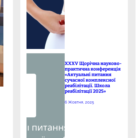
XXXV Щорічна науково-
практична конференція
«Актуальні питання
сучасної комплексної
реабілітації. Школа
реабілітації 2025»
6 Жовтня, 2025