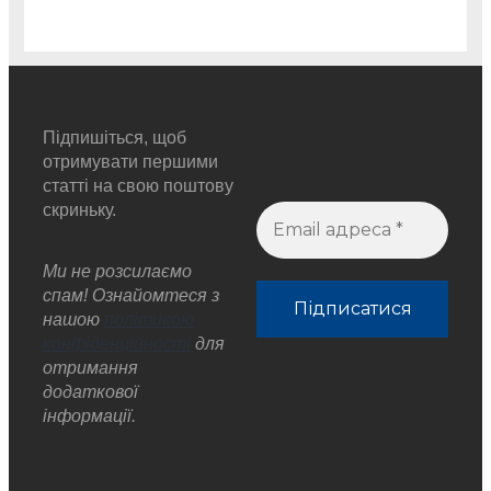
Підпишіться, щоб
отримувати першими
статті на свою поштову
скриньку.
Ми не розсилаємо
спам! Ознайомтеся з
нашою
політикою
конфіденційності
для
отримання
додаткової
інформації.