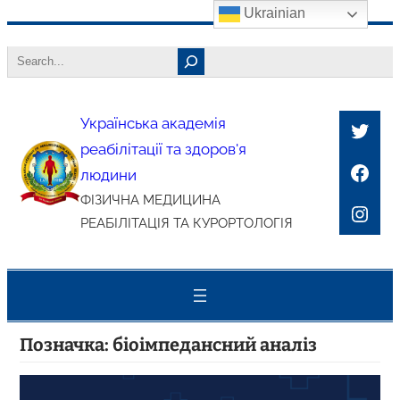
Ukrainian
Перейти
Search
до
вмісту
Українська академія
Twitt
реабілітації та здоров'я
Face
людини
ФІЗИЧНА МЕДИЦИНА
Inst
РЕАБІЛІТАЦІЯ ТА КУРОРТОЛОГІЯ
Позначка:
біоімпедансний аналіз