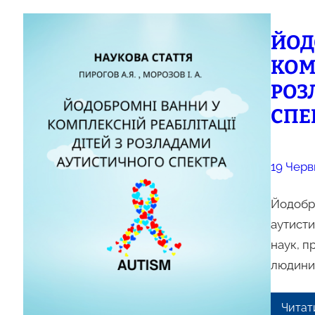
ЙОД
КОМ
РОЗ
СПЕ
19 Черв
Йодобро
аутисти
наук, п
людини
Читат