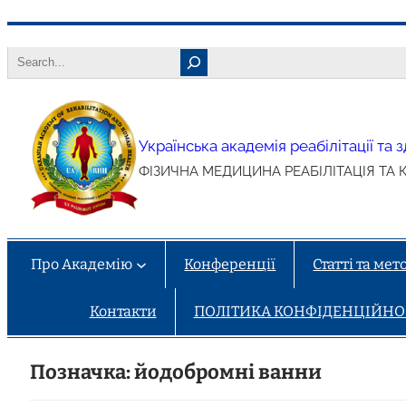
Перейти
Search
до
вмісту
Українська академія реабілітації та
ФІЗИЧНА МЕДИЦИНА РЕАБІЛІТАЦІЯ ТА 
Про Академію
Конференції
Статті та ме
Контакти
ПОЛІТИКА КОНФІДЕНЦІЙНОСТ
Позначка:
йодобромні ванни