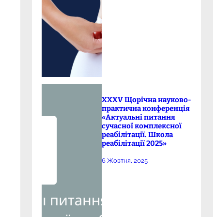
XXXV Щорічна науково-
практична конференція
«Актуальні питання
сучасної комплексної
реабілітації. Школа
реабілітації 2025»
6 Жовтня, 2025