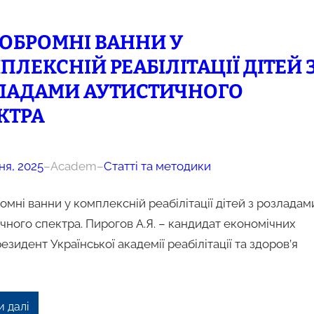
ОБРОМНІ ВАННИ У
ПЛЕКСНІЙ РЕАБІЛІТАЦІЇ ДІТЕЙ 
ЛАДАМИ АУТИСТИЧНОГО
КТРА
ня, 2025
–
Academ
–
Статті та методики
мні ванни у комплексній реабілітації дітей з розладам
чного спектра. Пирогов А.Я. – кандидат економічних
резидент Української академії реабілітації та здоров’я
и далі